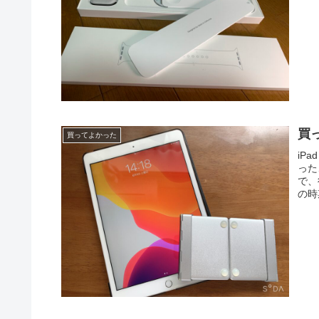
買っ
買ってよかった
iP
った
で、
の時